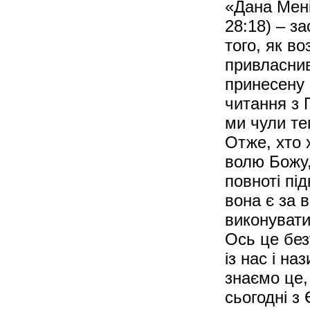
«Дана Мені
28:18) – з
того, як в
привласнив
принесену 
читання з 
ми чули те
Отже, хто 
волю Божу,
повноті під
вона є за 
виконувати
Ось це без
із нас і н
знаємо це,
сьогодні з