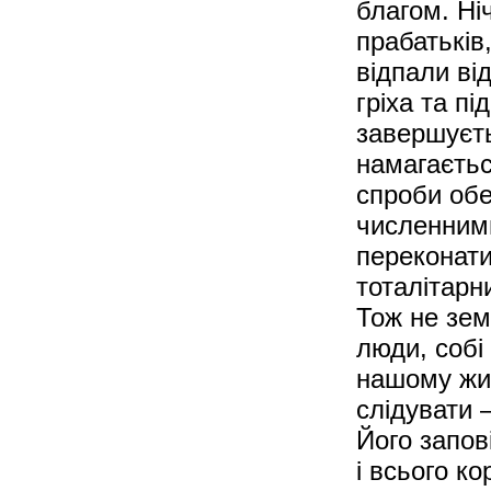
благом. Н
прабатьків,
відпали ві
гріха та п
завершуєть
намагаєтьс
спроби об
численним
переконати
тоталітарн
Тож не зем
люди, собі
нашому жит
слідувати 
Його запові
і всього к