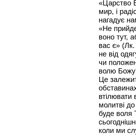
«Царство Б
мир, i рад
нагадує на
«Не прийде
воно тут, 
вас є» (Лк.
не від одя
чи положен
волю Божу 
Це залежит
обставинах
втілювати 
молитві до
буде воля Т
сьогоднішн
коли ми сл