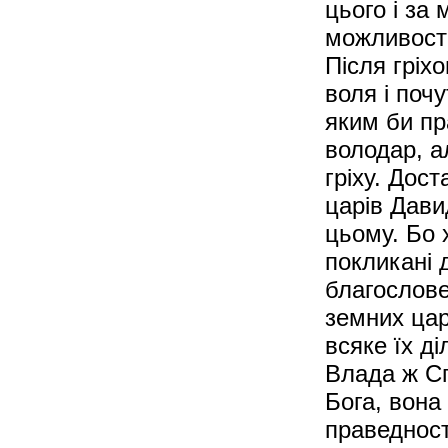
цього і за
можливост
Після гріх
воля і почу
яким би пр
володар, а
гріху. Дос
царів Дави
цьому. Бо 
покликані 
благослове
земних царі
всяке їх д
Влада ж Сп
Бога, вона
праведності