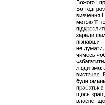
Божого і п
Бо тоді ро
вивчення і
метою її п
підкреслит
заради сам
пізнавши –
не думати
чимось «об
«збагатити»
люди зможе
вистачає. 
були омана
прабатьків
щось краще
власне, що