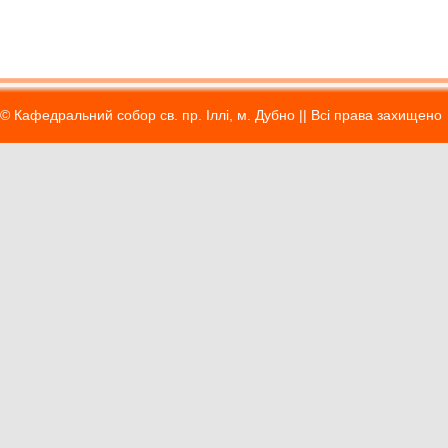
© Кафедральний собор св. пр. Іллі, м. Дубно || Вci права захищено