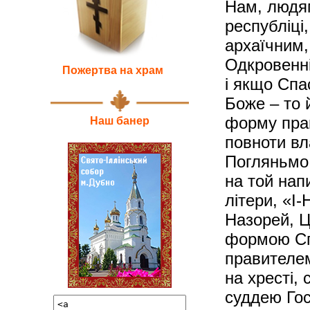
Нам, людям
республіці
архаїчним,
Одкровенні
Пожертва на храм
і якщо Спа
Боже – то 
форму прав
Наш банер
повноти вл
Погляньмо 
на той нап
літери, «І-
Назорей, Ц
формою Сп
правителем
на хресті, 
суддею Гос