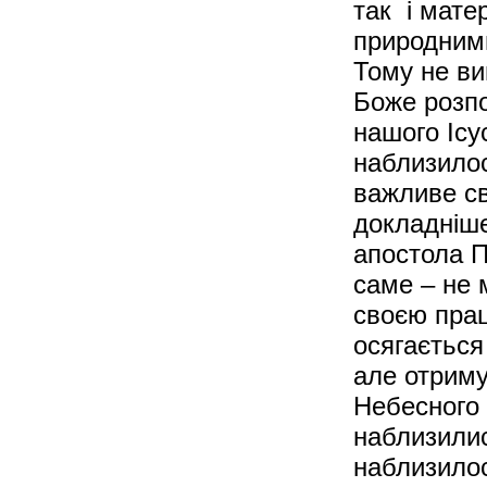
так і мате
природними
Тому не ви
Боже розпо
нашого Ісу
наблизилос
важливе св
докладніше
апостола П
саме – не 
своєю прац
осягається
але отриму
Небесного 
наблизили
наблизилос