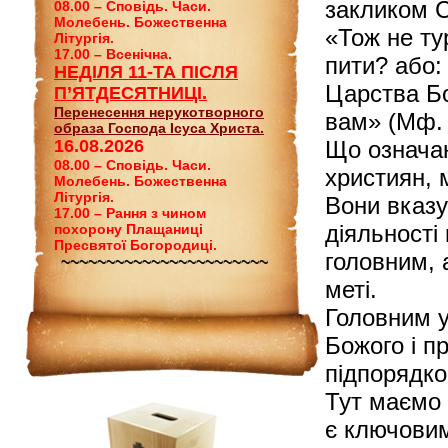
закликом С
08.00 – Сповідь. Часи.
Молебень. Божественна
«Тож не ту
Літургія.
17.00 – Всенічна.
пити? або:
НЕДІЛЯ 11-ТА ПІСЛЯ
Царства Бо
П’ЯТДЕСЯТНИЦІ.
Перенесення нерукотворного
вам» (Мф. 
образа Господа Ісуса Христа.
16.08.2026
Що означаю
08.00 – Сповідь. Часи.
християн, 
Молебень. Божественна
Літургія.
Вони вказу
17.00 – Рання з чином
діяльності
похорону Плащаниці
Пресвятої Богородиці.
головним, 
~~~~~~~~~~~~~~~~~~~~~~~
меті.
Головним у
Божого і п
підпорядко
Тут маємо 
є ключовим