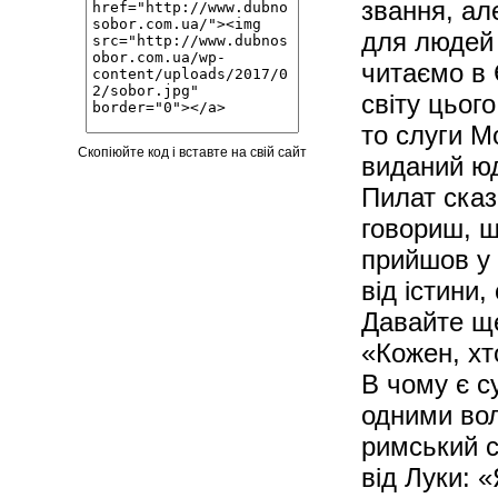
звання, ал
для людей 
читаємо в 
світу цьог
то слуги М
Скопіюйте код і вставте на свій сайт
виданий юд
Пилат сказ
говориш, щ
прийшов у 
від істини,
Давайте ще
«Кожен, хт
В чому є с
одними вол
римський с
від Луки: 