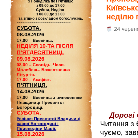
з Понеділка по П’ятницю
з 09.00 до 17.00
Київсько
Субота, Неділя
з 08.00 до 13.00
неділю 
та згідно з розкладом богослужінь.
~~~~~~~~~~~~~~~~~~~~~~~~~
СУБОТА.
24 червн
08.08.2026
17.00 – Всенічна.
НЕДІЛЯ 10-ТА ПІСЛЯ
П’ЯТДЕСЯТНИЦІ.
09.08.2026
08.00 – Сповідь. Часи.
Молебень. Божественна
Літургія.
17.00 – Акафіст.
П’ЯТНИЦЯ.
14.08.2026
17.00 – Всенічна з винесенням
Плащаниці Пресвятої
Богородиці.
СУБОТА.
Дорогі 
Успіння Пресвятої Владичиці
Читання з 
нашої Богородиці і
Приснодіви Марії.
чуємо, за
15.08.2026