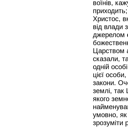
воїнів, каж
приходить; 
Христос, в
від влади 
джерелом є
божественн
Царством а
сказали, т
одній особі
цієї особи
закони. Оч
землі, так
якого земн
найменува
умовно, як
зрозуміти 