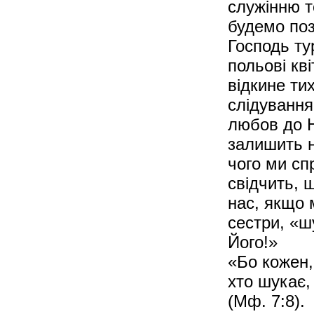
служінню то
будемо поз
Господь ту
польові кві
відкине ти
слідування
любов до Н
залишить н
чого ми сп
свідчить, 
нас, якщо 
сестри, «ш
Його!»
«Бо кожен,
хто шукає,
(Мф. 7:8).