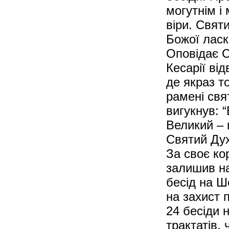
могутнім і
віри. Святи
Божої ласк
Оповідає 
Кесарії ві
де якраз т
рамені свя
вигукнув: 
Великий – 
Святий Дух
За своє ко
залишив на
бесід на Ш
на захист 
24 бесіди н
трактатів,