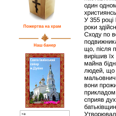
один одном
християнсь
У 355 році
роки здійс
Пожертва на храм
Сходу по в
подвижника
Наш банер
що, після 
вирішив їх
майна бідн
людей, що 
мальовничі
вони прожи
прикладом 
сприяв ду
батьківщин
Утворювали