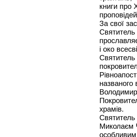
книги про 
проповідей
За свої з
Святитель 
прославляє
і око всесв
Святитель
покровител
Рівноапост
названого 
Володимир
Покровител
храмів.
Святитель 
Миколаєм 
особливим