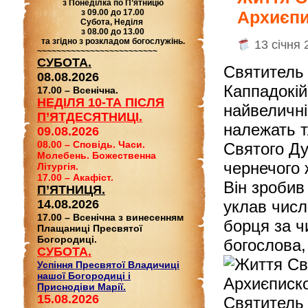
з Понеділка по П’ятницю
з 09.00 до 17.00
Архиєпи
Субота, Неділя
з 08.00 до 13.00
та згідно з розкладом богослужінь.
13 січня 
~~~~~~~~~~~~~~~~~~~~~~~~~
СУБОТА.
Святитель 
08.08.2026
Каппадокійс
17.00 – Всенічна.
НЕДІЛЯ 10-ТА ПІСЛЯ
найвеличні
П’ЯТДЕСЯТНИЦІ.
належать т
09.08.2026
08.00 – Сповідь. Часи.
Святого Ду
Молебень. Божественна
чернечого 
Літургія.
17.00 – Акафіст.
Він зробив
П’ЯТНИЦЯ.
14.08.2026
уклав числ
17.00 – Всенічна з винесенням
борця за ч
Плащаниці Пресвятої
Богородиці.
богослова,
СУБОТА.
Успіння Пресвятої Владичиці
нашої Богородиці і
Приснодіви Марії.
15.08.2026
Святитель 