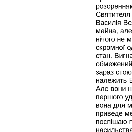
розоренням
Святителя 
Василія Ве
майна, але
нічого не 
скромної од
стан. Вигн
обмежений 
зараз стою
належить Б
Але вони н
першого уд
вона для м
приведе ме
поспішаю п
насильства