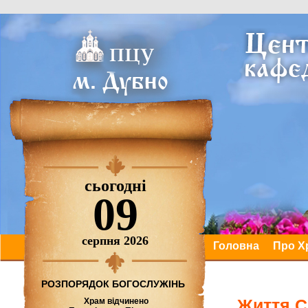
сьогодні
09
серпня 2026
Головна
Про Х
РОЗПОРЯДОК БОГОСЛУЖІНЬ
Життя С
Храм відчинено