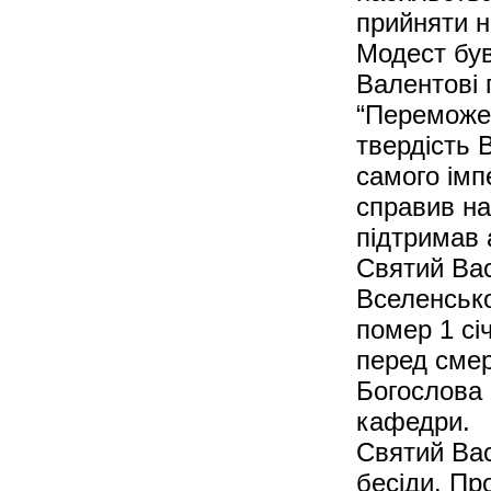
прийняти н
Модест бу
Валентові 
“Переможен
твердість 
самого імп
справив на
підтримав 
Святий Вас
Вселенсько
помер 1 січ
перед смер
Богослова 
кафедри.
Святий Вас
бесіди. Пр