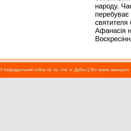
народу. Ча
перебуває 
святителя 
Афанасія н
Воскресінн
© Кафедральний собор св. пр. Іллі, м. Дубно || Вci права захищено