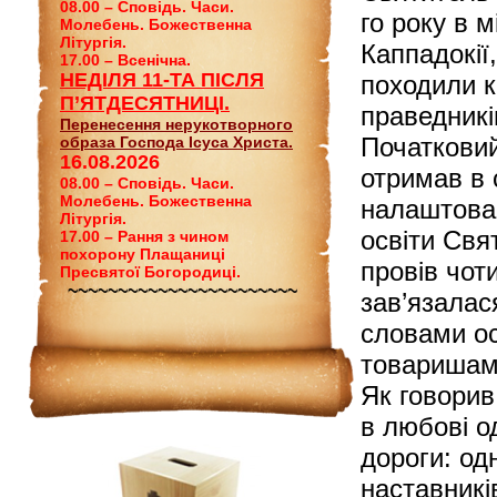
08.00 – Сповідь. Часи.
го року в м
Молебень. Божественна
Літургія.
Каппадокії,
17.00 – Всенічна.
НЕДІЛЯ 11-ТА ПІСЛЯ
походили к
П’ЯТДЕСЯТНИЦІ.
праведникі
Перенесення нерукотворного
Початковий
образа Господа Ісуса Христа.
16.08.2026
отримав в 
08.00 – Сповідь. Часи.
Молебень. Божественна
налаштован
Літургія.
освіти Свя
17.00 – Рання з чином
похорону Плащаниці
провів чот
Пресвятої Богородиці.
~~~~~~~~~~~~~~~~~~~~~~~
зав’язалас
словами ос
товаришами
Як говорив
в любові о
дороги: од
наставникі