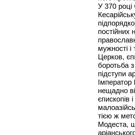
У 370 році
Кесарійськ
підпорядко
постійних 
православн
мужності і
Церков, єп
боротьба з
підступи ар
Імператор 
нещадно ві
єпископів 
малоазійсь
тією ж мет
Модеста, 
аріанськог