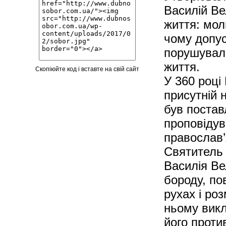
Василій В
життя: мол
чому допус
порушували
життя.
Скопіюйте код і вставте на свій сайт
У 360 році
присутній 
був постав
проповідув
православ’
Святитель 
Василія Ве
бороду, пов
рухах і ро
ньому викл
його проти