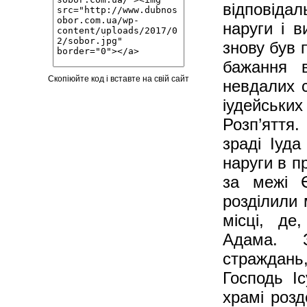
відповідал
наруги і в
знову був 
бажання в
Скопіюйте код і вставте на свій сайт
невдалих с
іудейськи
Розп’яття
зраді Іуда
наруги в п
за межі Є
розділили 
місці, де
Адама. З
страждань
Господь Іс
храмі розд