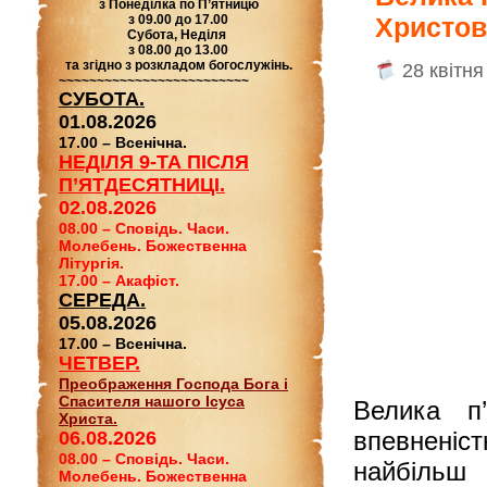
з Понеділка по П’ятницю
з 09.00 до 17.00
Христов
Субота, Неділя
з 08.00 до 13.00
та згідно з розкладом богослужінь.
28 квітня
~~~~~~~~~~~~~~~~~~~~~~~~~
СУБОТА.
01.08.2026
17.00 – Всенічна.
НЕДІЛЯ 9-ТА ПІСЛЯ
П’ЯТДЕСЯТНИЦІ.
02.08.2026
08.00 – Сповідь. Часи.
Молебень. Божественна
Літургія.
17.00 – Акафіст.
СЕРЕДА.
05.08.2026
17.00 – Всенічна.
ЧЕТВЕР.
Преображення Господа Бога і
Спасителя нашого Ісуса
Велика п
Христа.
впевнені
06.08.2026
08.00 – Сповідь. Часи.
найбільш 
Молебень. Божественна