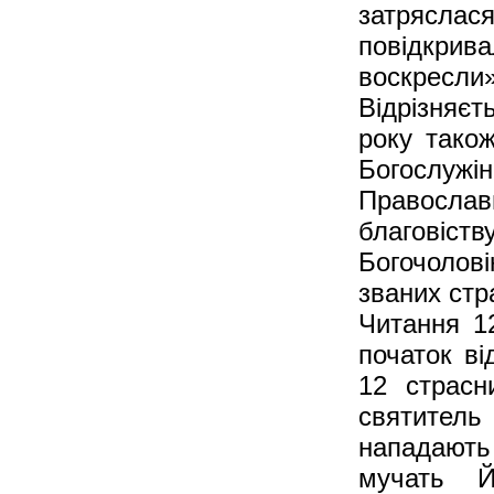
затрясла
повідкрива
воскресли»
Відрізняє
року також
Богослуж
Правосл
благовіс
Богочолові
званих стр
Читання 1
початок ві
12 страсн
святитель
нападають
мучать Йо