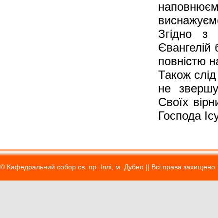
наповнюємо
виснажуємо
Згідно з 
Євангелій 
повністю н
Також слід
не звершу
Своїх вірн
Господа Іс
© Кафедральний собор св. пр. Іллі, м. Дубно || Вci права захищено