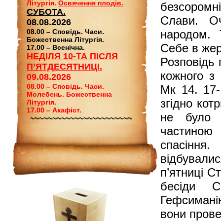
Літургія.
Освячення плодів.
безсоромні
СУБОТА.
Слави. Оч
08.08.2026
08.00 – Сповідь. Часи.
народом. 
Божественна Літургія.
Себе в жерт
17.00 – Всенічна.
НЕДІЛЯ 10-ТА ПІСЛЯ
Розповідь 
П’ЯТДЕСЯТНИЦІ.
кожного з 
09.08.2026
08.00 – Сповідь. Часи.
Мк 14. 17-
Молебень. Божественна
згідно кот
Літургія.
17.00 – Акафіст.
не було 
~~~~~~~~~~~~~~~~~~~~~~~
частиною 
спасіння.
відбувалис
п’ятниці С
бесіди 
Гефсимані
вони провел