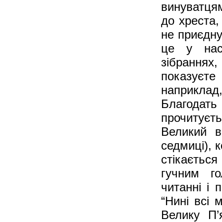
винуватцям
до хреста,
не приєдну
це у нас
зібрання
показуєт
наприклад
Благодать
прочитуєт
Великий в
седмиці), 
стікаєтьс
гучним го
читанні і 
“Нині всі 
Велику П’