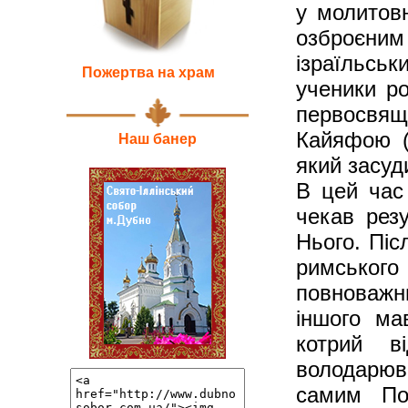
у молитовн
озброєним
ізраїльськ
Пожертва на храм
ученики ро
первосвя
Кайяфою (д
Наш банер
який засуд
В цей час
чекав резу
Нього. Піс
римського
повноважн
іншого ма
котрий в
володарюва
самим Пон