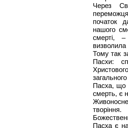
Через Св
переможцям
початок д
нашого сме
смерті, –
визволила 
Тому так з
Пасхи: сп
Христово
загального
Пасха, що 
смерть, є н
Живоносне
творінн
Божествен
Пасха є н