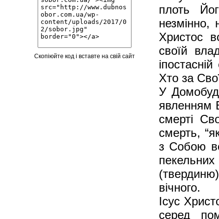
плоть Йог
незмінно, 
Христос в
своїй вла
Скопіюйте код і вставте на свій сайт
іпостасній
Хто за Сво
У Домобуді
явленням Б
смерті Сво
смерть, “я
з Собою в
пекельни
(твердиню
вічного.
Ісус Христ
серед пом