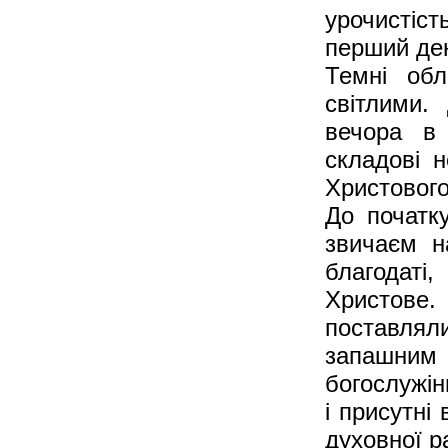
урочистіс
перший ден
Темні обл
світлими.
вечора в 
складові н
Христового
До початку
звичаєм н
благодат
Христов
поставлял
запашни
богослужін
і присутні
духовної р