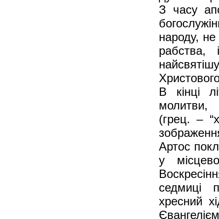
З часу ап
богослужін
народу, не 
рабства,
найсвятіш
Христового
В кінці л
молитви, 
(грец. – “
зображенн
Артос покл
у місцев
Воскресін
седмиці п
хресний хі
Євангеліє