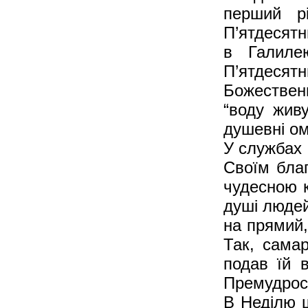
перший рі
П’ятдесятн
в Галиле
П’ятдесят
Божествен
“воду живу
душевні ом
У службах 
Своїм бла
чудесною 
душі людей
на прямий,
Так, самар
подав їй 
Премудрост
В Неділю ш