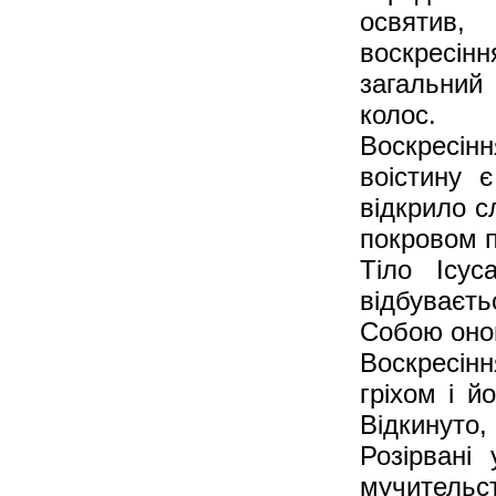
освятив,
воскресін
загальний 
колос.
Воскресінн
воістину 
відкрило с
покровом 
Тіло Ісу
відбуваєть
Собою онов
Воскресін
гріхом і й
Відкинуто,
Розірвані
мучительст