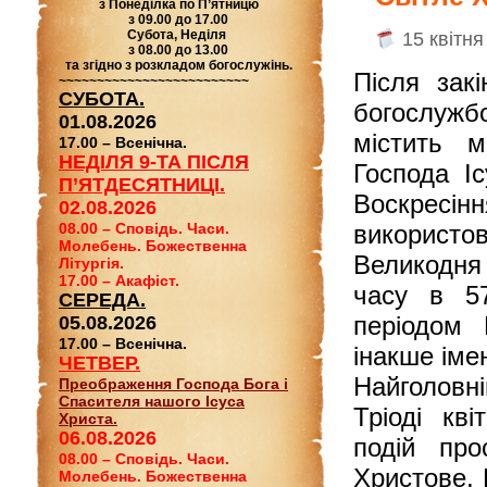
з Понеділка по П’ятницю
з 09.00 до 17.00
Субота, Неділя
15 квітня
з 08.00 до 13.00
та згідно з розкладом богослужінь.
Після зак
~~~~~~~~~~~~~~~~~~~~~~~~~
СУБОТА.
богослужбо
01.08.2026
містить м
17.00 – Всенічна.
НЕДІЛЯ 9-ТА ПІСЛЯ
Господа Іс
П’ЯТДЕСЯТНИЦІ.
Воскресінн
02.08.2026
08.00 – Сповідь. Часи.
використов
Молебень. Божественна
Великодня
Літургія.
17.00 – Акафіст.
часу в 57
СЕРЕДА.
періодом 
05.08.2026
17.00 – Всенічна.
інакше іме
ЧЕТВЕР.
Найголовні
Преображення Господа Бога і
Спасителя нашого Ісуса
Тріоді кв
Христа.
06.08.2026
подій про
08.00 – Сповідь. Часи.
Христове, 
Молебень. Божественна