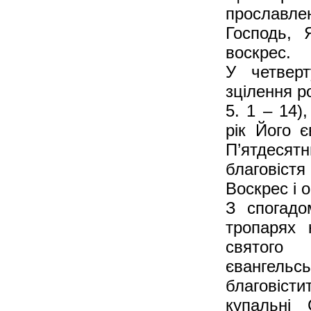
прославлен
Господь, 
воскрес.
У четвер
зцілення р
5. 1 – 14)
рік Його є
П’ятдесятн
благовістя
Воскрес і 
З спогадо
тропарях 
святого
євангел
благовіст
купальні 