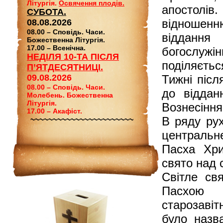
Літургія.
Освячення плодів.
апостолів.
СУБОТА.
відношен
08.08.2026
08.00 – Сповідь. Часи.
відданн
Божественна Літургія.
17.00 – Всенічна.
богослужі
НЕДІЛЯ 10-ТА ПІСЛЯ
поділяєтьс
П’ЯТДЕСЯТНИЦІ.
09.08.2026
Тижні післ
08.00 – Сповідь. Часи.
до віддан
Молебень. Божественна
Літургія.
Вознесіння 
17.00 – Акафіст.
В ряду ру
~~~~~~~~~~~~~~~~~~~~~~~
центральне
Пасха Хри
свято над 
Світле св
Пасхою 
старозавіт
було назва