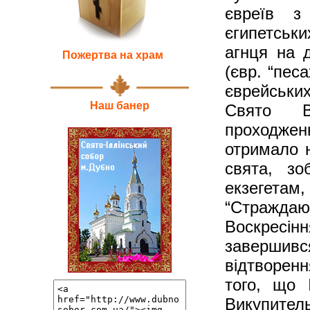
євреїв з
єгипетськ
агнця на 
Пожертва на храм
(євр. “пес
єврейських
Наш банер
Свято Во
проходженн
отримало 
свята, зо
екзегетам
“Страждаю
Воскресі
завершив
відтворен
того, що 
Викупитель