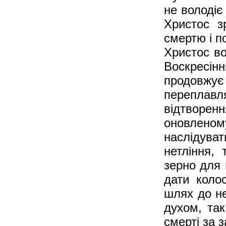
не володіє
Христос з
смертю і п
Христос во
Воскресі
продовжує
переплав
відтворен
оновленому
наслідува
нетління,
зерно для 
дати коло
шлях до не
духом, так
смерті за з