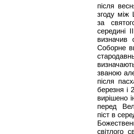
після весн
згоду між
за святог
середині I
визначив 
Соборне в
стародавн
визначают
званою але
після пас
березня і 
вирішено і
перед Вел
піст в сере
Божествен
світлого с