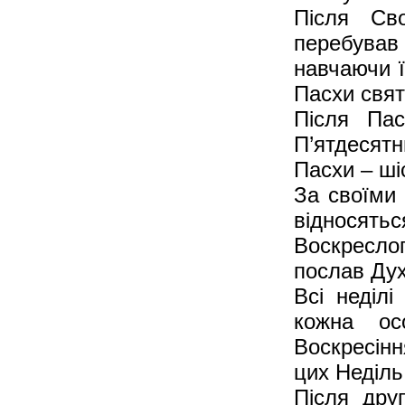
Після Сво
перебував 
навчаючи ї
Пасхи свят
Після Па
П’ятдесятн
Пасхи – ші
За своїми 
відносят
Воскресло
послав Дух
Всі неділ
кожна ос
Воскресінн
цих Неділь
Після дру