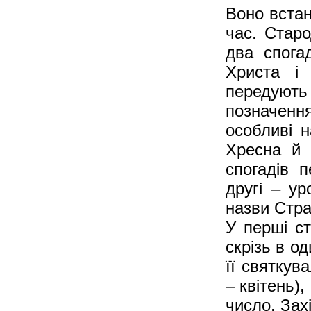
Воно встан
час. Старо
два спога
Христа і 
передують
позначенн
особливі 
Хресна й 
спогадів 
другі – ур
назви Стра
У перші ст
скрізь в о
її святкув
– квітень)
число. Зах