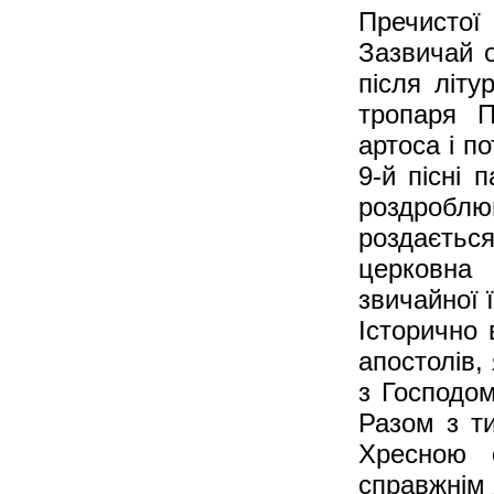
Пречистої
Зазвичай о
після літу
тропаря П
артоса і п
9-й пісні 
роздроблю
роздається
церковна
звичайної ї
Історично 
апостолів,
з Господом
Разом з т
Хресною 
справжнім 