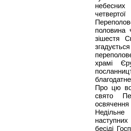
небесних
четверто
Переполове
половина 
зішестя С
згадуєтьс
переполове
храмі Єр
посланницт
благодатн
Про цю во
свято Пе
освячення 
Недільне 
наступних 
бесіді Гос