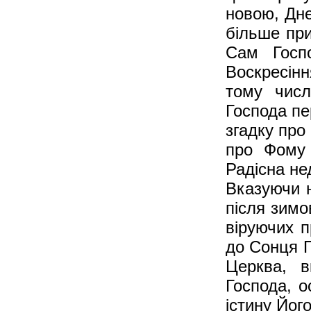
новою, Дне
більше при
Сам Госпо
Воскресін
тому числ
Господа пе
згадку про
про Фому 
Радісна нед
Вказуючи н
після зимо
віруючих п
до Сонця П
Церква, в
Господа, 
істину Йог