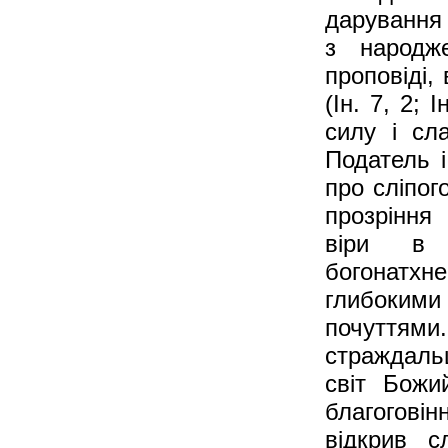
дарування 
з народже
проповіді,
(Ін. 7, 2;
силу і сл
Податель і
про сліпог
прозріння
віри в 
богонатхн
глибоким
почуттями
страждаль
світ Божи
благогов
відкрив с