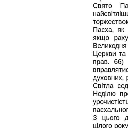
Свято Па
найсвітлі
торжество
Пасха, як 
якщо раху
Великодня 
Церкви та 
прав. 66)
вправляти
духовних, 
Світла се
Неділю пр
урочистіс
пасхальног
З цього д
цілого рок