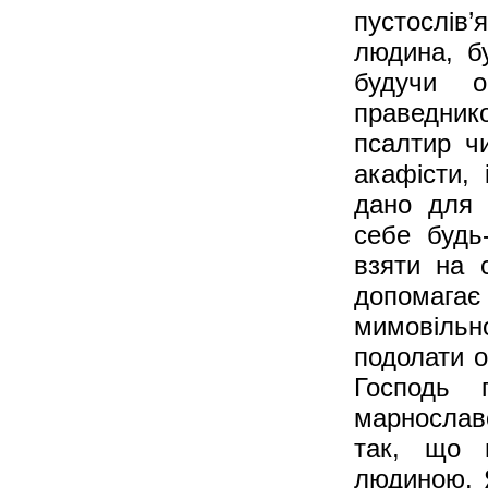
пустослів
людина, бу
будучи 
праведник
псалтир чи
акафісти, 
дано для 
себе будь-
взяти на 
допомагає
мимовільн
подолати о
Господь 
марнославс
так, що 
людиною. 