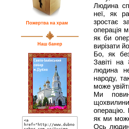
Людина спо
неї, як р
зростає з
Пожертва на храм
операція м
як би опер
Наш банер
вирізати й
Бо, як бе
Завіті на
людина не
народу, та
може увійт
Ми повин
щохвилин
операцію. 
як ми мож
Ось людина