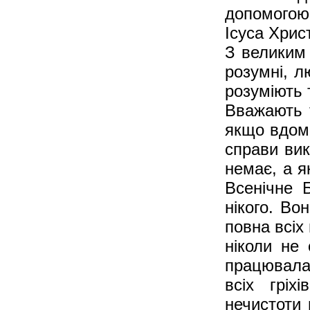
допомогою
Ісуса Хрис
З великим
розумні, л
розуміють 
Вважають т
якщо вдома
справи вик
немає, а я
Всенічне 
нікого. Во
повна всіх 
ніколи не
працювала
всіх гріх
нечистоти в