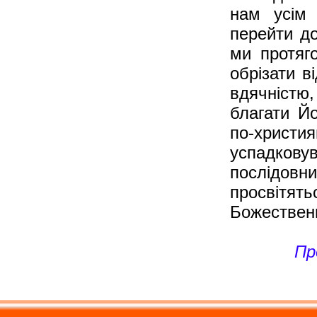
нам усім 
перейти до
ми протяго
обрізати в
вдячністю
благати Й
по-христ
успадковув
послідовн
просвітя
Божественн
Пр