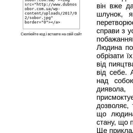
він вже д
шлунок, я
перетворює
справи з у
Скопіюйте код і вставте на свій сайт
побажанням
Людина пов
обрізати ї
від пияцтв
від себе.
над собо
диявола,
присмоктує
дозволяє, 
що людина
стану, що 
Ще приклад