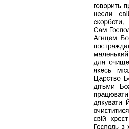
говорить п
несли сві
скорботи,
Сам Господ
Агнцем Бож
постраждав
маленький 
для очище
якесь міс
Царство Бо
дітьми Бо
працювати
дякувати 
очиститися
свій хрес
Господь з х