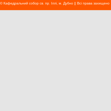
© Кафедральний собор св. пр. Іллі, м. Дубно || Вci права захищено