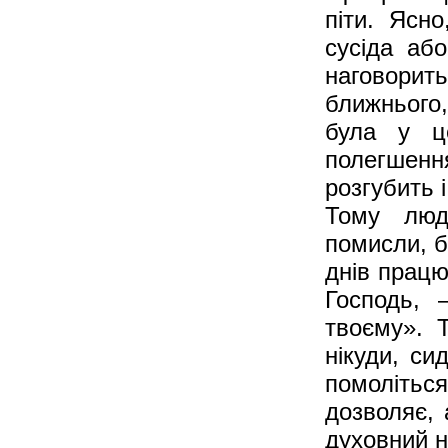
піти. Ясн
сусіда аб
наговори
ближнього,
була у ц
полегшен
розгубить 
Тому люди
помисли, б
днів працю
Господь, 
твоєму». 
нікуди, си
помоліть
дозволяє, 
духовний н