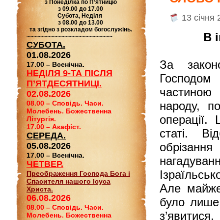
з Понеділка по П’ятницю
з 09.00 до 17.00
Субота, Неділя
13 січня 
з 08.00 до 13.00
та згідно з розкладом богослужінь.
В 
~~~~~~~~~~~~~~~~~~~~~~~~~
СУБОТА.
01.08.2026
За зако
17.00 – Всенічна.
НЕДІЛЯ 9-ТА ПІСЛЯ
Господом 
П’ЯТДЕСЯТНИЦІ.
частиною 
02.08.2026
08.00 – Сповідь. Часи.
народу, п
Молебень. Божественна
операції.
Літургія.
17.00 – Акафіст.
статі. Ві
СЕРЕДА.
обрізанн
05.08.2026
17.00 – Всенічна.
нагадуван
ЧЕТВЕР.
Ізраїльсько
Преображення Господа Бога і
Спасителя нашого Ісуса
Але майже
Христа.
06.08.2026
було лише
08.00 – Сповідь. Часи.
з’явитися
Молебень. Божественна