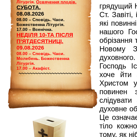
Літургія.
Освячення плодів.
грядущий Н
СУБОТА.
Ст. Завіті,
08.08.2026
08.00 – Сповідь. Часи.
які повинн
Божественна Літургія.
17.00 – Всенічна.
нашого Го
НЕДІЛЯ 10-ТА ПІСЛЯ
обрізання 
П’ЯТДЕСЯТНИЦІ.
09.08.2026
Новому За
08.00 – Сповідь. Часи.
духовного
Молебень. Божественна
Літургія.
Господь І
17.00 – Акафіст.
хоче йти 
~~~~~~~~~~~~~~~~~~~~~~~
Христом у
повинен з
слідувати
духовне об
Це означає
тіло кожно
тому, як н