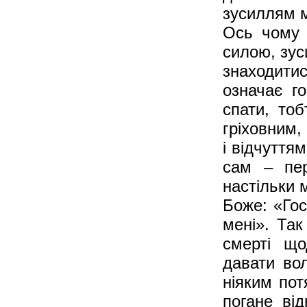
зусиллям м
Ось чому 
силою, зус
знаходитис
означає г
спати, то
гріховним,
і відчуттям
сам – пе
настільки м
Боже: «Го
мені». Так
смерті що
давати вол
ніяким пот
погане від