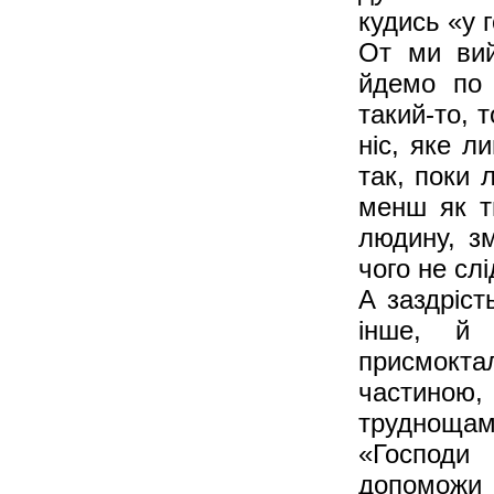
кудись «у г
От ми вий
йдемо по 
такий-то, 
ніс, яке ли
так, поки 
менш як т
людину, зм
чого не слі
А заздріст
інше, й 
присмокта
частиною,
труднощам
«Господи
допоможи 