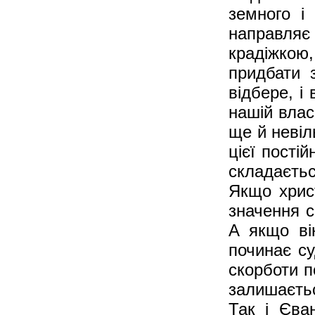
земного і 
направляє
крадіжко
придбати 
відбере, і
нашій влас
ще й невіл
цієї постій
складаєтьс
Якщо христ
значення с
А якщо він
починає су
скорботи п
залишаєть
Так і Єва