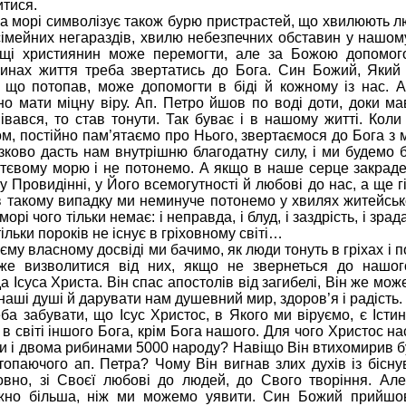
итися.
а морі символізує також бурю пристрастей, що хвилюють л
імейних негараздів, хвилю небезпечних обставин у нашому 
ощі християнин може перемогти, але за Божою допомог
инах життя треба звертатись до Бога. Син Божий, Який 
 що потопав, може допомогти в біді й кожному із нас. 
но мати міцну віру. Ап. Петро йшов по воді доти, доки мав
івався, то став тонути. Так буває і в нашому житті. Кол
м, постійно пам’ятаємо про Нього, звертаємося до Бога з 
зково дасть нам внутрішню благодатну силу, і ми будемо 
тєвому морю і не потонемо. А якщо в наше серце закраде
 Провидінні, у Його всемогутності й любові до нас, а ще г
 в такому випадку ми неминуче потонемо у хвилях житейськ
орі чого тільки немає: і неправда, і блуд, і заздрість, і зрад
тільки пороків не існує в гріховному світі…
єму власному досвіді ми бачимо, як люди тонуть в гріхах і по
же визволитися від них, якщо не звернеться до нашог
а Ісуса Христа. Він спас апостолів від загибелі, Він же мож
і наші душі й дарувати нам душевний мир, здоров’я і радість.
ба забувати, що Ісус Христос, в Якого ми віруємо, є Істи
в світі іншого Бога, крім Бога нашого. Для чого Христос на
и і двома рибинами 5000 народу? Навіщо Він втихомирив б
топаючого ап. Петра? Чому Він вигнав злих духів із бісн
овно, зі Своєї любові до людей, до Свого творіння. Ал
жно більша, ніж ми можемо уявити. Син Божий прийшов