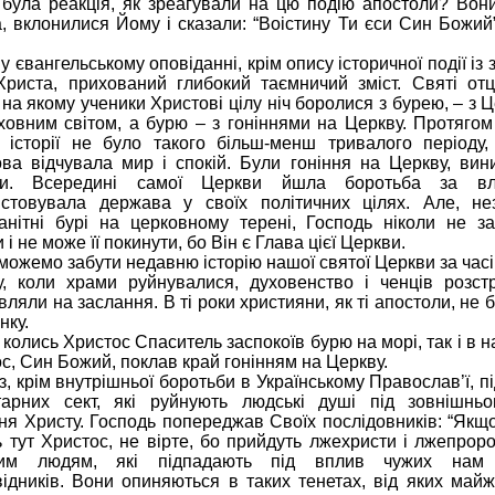
була реакція, як зреагували на цю подію апостоли? Вон
, вклонилися Йому і сказали: “Воістину Ти єси Син Божий”
у євангельському оповіданні, крім опису історичної події із
Христа, прихований глибокий таємничий зміст. Святі от
 на якому ученики Христові цілу ніч боролися з бурею, – з 
іховним світом, а бурю – з гоніннями на Церкву. Протяго
ї історії не було такого більш-менш тривалого періоду
ва відчувала мир і спокій. Були гоніння на Церкву, вин
ли. Всередині самої Церкви йшла боротьба за вл
истовувала держава у своїх політичних цілях. Але, н
анітні бурі на церковному терені, Господь ніколи не з
 і не може її покинути, бо Він є Глава цієї Церкви.
можемо забути недавню історію нашої святої Церкви за час
у, коли храми руйнувалися, духовенство і ченців розст
вляли на заслання. В ті роки християни, як ті апостоли, не 
нку.
 колись Христос Спаситель заспокоїв бурю на морі, так і в 
с, Син Божий, поклав край гонінням на Церкву.
з, крім внутрішньої боротьби в Українському Православ’ї, п
ітарних сект, які руйнують людські душі під зовнішнь
ня Христу. Господь попереджав Своїх послідовників: “Якщ
 тут Христос, не вірте, бо прийдуть лжехристи і лжепроро
им людям, які підпадають під вплив чужих нам 
ідників. Вони опиняються в таких тенетах, від яких ма