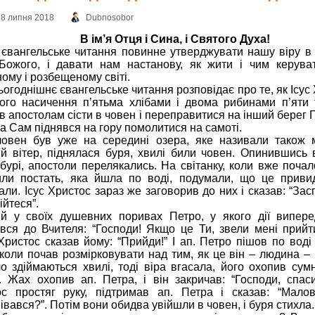
28 липня 2018
Dubnosobor
В ім’я Отця і Сина, і Святого Духа!
євангельське читання повинне утверджувати нашу віру в 
Божого, і давати нам настанову, як жити і чим керува
ному і розбещеному світі.
сьогоднішнє євангельське читання розповідає про те, як Ісус
ого насичення п’ятьма хлібами і двома рибинами п’яти 
в апостолам сісти в човен і переправитися на інший берег 
 а Сам піднявся на гору помолитися на самоті.
човен був уже на середині озера, яке називали також 
й вітер, піднялася буря, хвилі били човен. Опинившись 
бурі, апостоли перелякались. На світанку, коли вже почало
ли постать, яка йшла по воді, подумали, що це привид,
али. Ісус Христос зараз же заговорив до них і сказав: “Зас
ійтеся”.
ий у своїх душевних поривах Петро, у якого дії випере
вся до Вчителя: “Господи! Якщо це Ти, звели мені прий
 Христос сказав йому: “Прийди!” І ап. Петро пішов по воді
 коли почав розмірковувати над тим, як це він – людина – і
о здіймаються хвилі, тоді віра вгасала, його охопив сумні
. Жах охопив ап. Петра, і він закричав: “Господи, спаси
ос простяг руку, підтримав ап. Петра і сказав: “Малов
івався?”. Потім вони обидва увійшли в човен, і буря стихла.