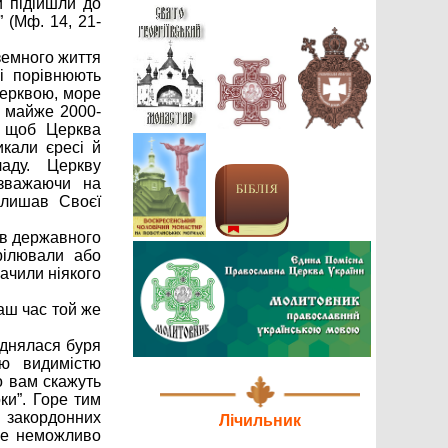
и підійшли до
 (Мф. 14, 21-
Вітання Архиєпископу Іларіону
з Днем Тезоіменитства. →
 земного життя
ці порівнюють
Церквою, море
Проповідь у 18-ту неділю після
м майже 2000-
П’ятидесятниці. →
, щоб Церква
икали єресі й
аду. Церкву
езважаючи на
Вітання клірику Свято-
Іллінського собору протодиякону
алишав Своєї
Олександру Цомпелю. →
ів державного
рілювали або
Архієпископ Іларіон очолив
Божественну літургію у Свято-
бачили ніякого
Іллінському соборі міста Дубно.
→
наш час той же
Проповідь Блаженнійшого
іднялася буря
Митрополита Київського і всієї
України Епіфанія в третю неділю
ою видимістю
після П’ятидесятниці. →
о вам скажуть
ки”. Горе тим
закордонних
Лічильник
йже неможливо