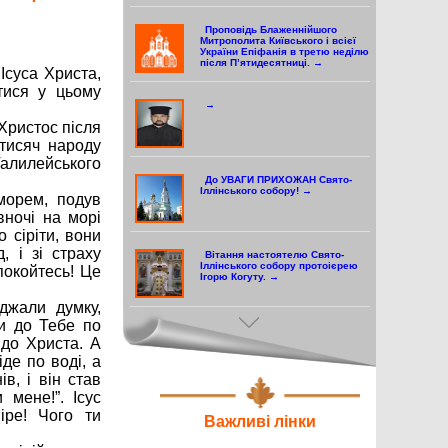
Проповідь Блаженнійшого
Митрополита Київського і всієї
України Епіфанія в третю неділю
після П’ятидесятниці. →
Ісуса Христа,
тися у цьому
→
 Христос після
тисяч народу
Галилейського
До УВАГИ ПРИХОЖАН Свято-
Іллінського собору! →
морем, подув
вночі на морі
 сіріти, вони
 і зі страху
Вітання настоятелю Свято-
Іллінського собору протоієрею
покойтесь! Це
Ігорю Когуту. →
джали думку,
ти до Тебе по
Привітання з нагоди другої
 до Христа. А
річниці інтронізації та Дня
народження Блаженнійшого
де по воді, а
митрополита Київського і всієї
України Епіфанія від міста
в, і він став
Дубна. →
 мене!”. Ісус
РІЗДВЯНИЙ ПІСТ. →
іре! Чого ти
Важливі лінки