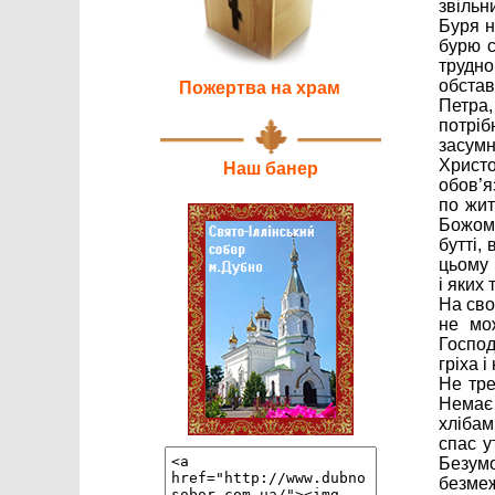
звільн
Буря н
бурю с
трудн
обстав
Пожертва на храм
Петра,
потріб
засумн
Христо
Наш банер
обов’я
по жит
Божому
бутті,
цьому м
і яких 
На сво
не мо
Господ
гріха 
Не тре
Немає 
хлібам
спас у
Безум
безме