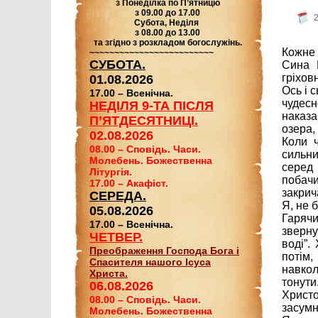
з Понеділка по П’ятницю
з 09.00 до 17.00
Субота, Неділя
з 08.00 до 13.00
та згідно з розкладом богослужінь.
Кожне 
~~~~~~~~~~~~~~~~~~~~~~~~~
СУБОТА.
Сина 
гріхов
01.08.2026
Ось і 
17.00 – Всенічна.
чудесн
НЕДІЛЯ 9-ТА ПІСЛЯ
наказа
П’ЯТДЕСЯТНИЦІ.
озера,
02.08.2026
Коли 
08.00 – Сповідь. Часи.
сильни
Молебень. Божественна
серед 
Літургія.
побачи
17.00 – Акафіст.
закрич
СЕРЕДА.
Я, не б
05.08.2026
Гаряч
17.00 – Всенічна.
зверну
ЧЕТВЕР.
воді”.
Преображення Господа Бога і
потім,
Спасителя нашого Ісуса
навкол
Христа.
тонути
06.08.2026
Христ
08.00 – Сповідь. Часи.
засумн
Молебень. Божественна