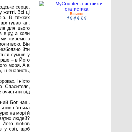
юдське серце,
житті. Всі ці
Всього:
ою. В тяжких
врятував ап.
Але для цього
 віру, а коли
и ми живемо з
молитвою, Він
безбоязно йти
ться сумнів у
ірше – в Його
ого моря. А в
а, і ненависть,
роках, і ніхто
о Спасителя,
е очистити від
нний Бог наш.
ситив п’ятьма
урю на морі й
уватих людей?
е Його любов
 у світ, щоб