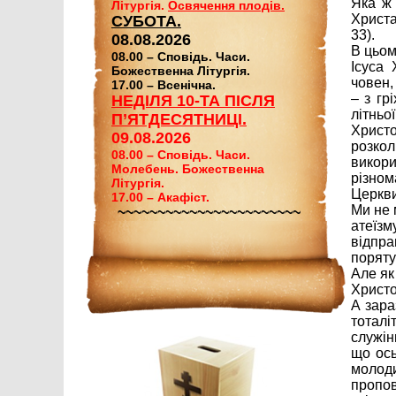
Яка ж 
Літургія.
Освячення плодів.
Христа
СУБОТА.
33).
08.08.2026
В цьом
08.00 – Сповідь. Часи.
Ісуса 
Божественна Літургія.
човен,
17.00 – Всенічна.
– з гр
НЕДІЛЯ 10-ТА ПІСЛЯ
літньо
П’ЯТДЕСЯТНИЦІ.
Христо
09.08.2026
розко
08.00 – Сповідь. Часи.
викор
Молебень. Божественна
різном
Літургія.
Церкви
17.00 – Акафіст.
Ми не 
~~~~~~~~~~~~~~~~~~~~~~~
атеїзм
відпра
поряту
Але як
Христо
А зара
тотал
служін
що ось
молод
пропов