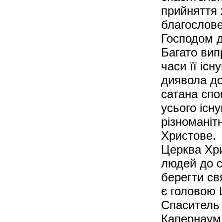
прийняття 
благослов
Господом д
Багато вип
часи її іс
диявола до
сатана спо
усього існ
різноманіт
Христове.
Церква Хри
людей до с
берегти св
є головою 
Спаситель 
Капернаум