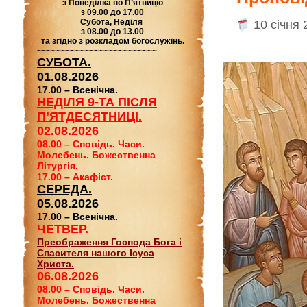
з Понеділка по П’ятницю
з 09.00 до 17.00
Субота, Неділя
10 січня 
з 08.00 до 13.00
та згідно з розкладом богослужінь.
~~~~~~~~~~~~~~~~~~~~~~~~~
СУБОТА.
01.08.2026
17.00 – Всенічна.
НЕДІЛЯ 9-ТА ПІСЛЯ
П’ЯТДЕСЯТНИЦІ.
02.08.2026
08.00 – Сповідь. Часи.
Молебень. Божественна
Літургія.
17.00 – Акафіст.
СЕРЕДА.
05.08.2026
17.00 – Всенічна.
ЧЕТВЕР.
Преображення Господа Бога і
Спасителя нашого Ісуса
Христа.
06.08.2026
08.00 – Сповідь. Часи.
Молебень. Божественна