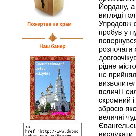
Йордану, а
вигляді гол
Упродовж с
Пожертва на храм
пробув у пу
повернувся
Наш банер
розпочати 
довгоочіку
рідне місто
не прийнял
визволител
величі і си
скромний і
зброєю яко
величні чуд
Євангельсь
вислухати,