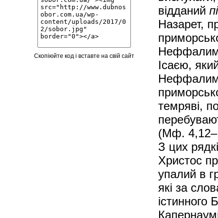
відданий
п
Назарет, п
приморсько
Неффалимо
Скопіюйте код і вставте на свій сайт
Ісаєю, яки
Неффалимо
приморсько
темряві, п
перебувають
(Мф. 4,12–
З цих рядк
Христос пр
упалий в гр
які за сло
істинного 
Капернаумі