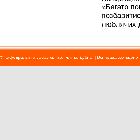
«Багато по
позбавитис
люблячих д
© Кафедральний собор св. пр. Іллі, м. Дубно || Вci права захищено