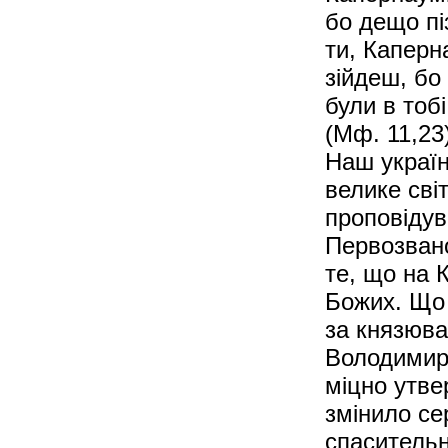
бо дещо пі
ти, Каперн
зійдеш, бо
були в тоб
(Мф. 11,23)
Наш україн
велике сві
проповідув
Первозвано
те, що на 
Божих. Що 
за князюва
Володимир
міцно утв
змінило се
спасительно