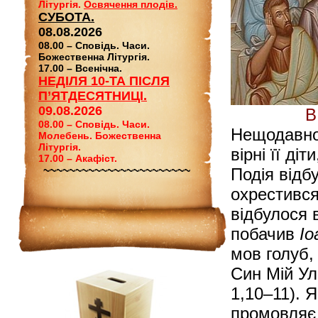
Літургія.
Освячення плодів.
СУБОТА.
08.08.2026
08.00 – Сповідь. Часи.
Божественна Літургія.
17.00 – Всенічна.
НЕДІЛЯ 10-ТА ПІСЛЯ
П’ЯТДЕСЯТНИЦІ.
09.08.2026
В
08.00 – Сповідь. Часи.
Нещодавно 
Молебень. Божественна
Літургія.
вірні її ді
17.00 – Акафіст.
~~~~~~~~~~~~~~~~~~~~~~~
Подія відб
охрестився
відбулося 
побачив
Іо
мов голуб, 
Син Мій Ул
1,10–11). 
промовляє 