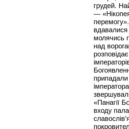
грудей. На
— «Нікопе
перемогу». 
вдавалися 
молячись п
над ворога
розповідає
імператорі
Богоявленн
припадали 
імператора
звершувал
«Панагії Бо
входу пала
славослів’
покровител