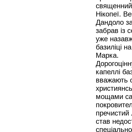
священний 
Нікопеї. В
Дандоло за
забрав із 
уже назавж
базиліці н
Марка.
Дорогоцінн
капеллі ба
вважають о
християнсь
мощами са
покровител
пречистий 
став недос
спеціальном