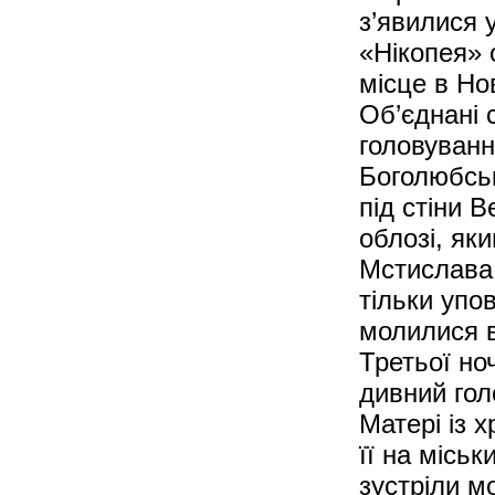
з’явилися 
«Нікопея» 
місце в Но
Об’єднані 
головуванн
Боголюбсь
під стіни 
облозі, як
Мстислава
тільки упо
молилися в
Третьої но
дивний гол
Матері із 
її на місь
зустріли м