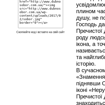
усвідомлює
плином час
душу, не п
Господь да
Пречистої 
Скопіюйте код і вставте на свій сайт
роду людсь
ікона, а то
називаєть
та найглиб
історію.
В сучасном
«Знамення»
піднявши С
іконі «Нер
Пречистої 
знаходитьс