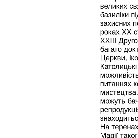
великих св
базиліки п
захисних п
роках ХХ с
ХХІІІ Друг
багато док
Церкви, ік
Католицькі
можливість
питаннях к
мистецтва.
можуть бач
репродукці
знаходитьс
На теренах
Марії тако