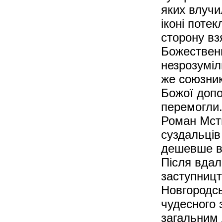
яких влучи
іконі потек
сторону вз
Божественн
незрозуміл
же союзник
Божої допо
перемогли.
Роман Мсти
суздальців
дешевше ві
Після вдал
заступницт
Новгородсь
чудесного 
загальним д