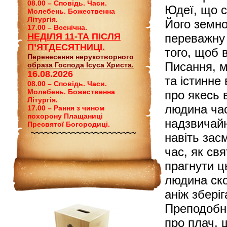
08.00 – Сповідь. Часи.
Юдеї, що с
Молебень. Божественна
Літургія.
Його земно
17.00 – Всенічна.
НЕДІЛЯ 11-ТА ПІСЛЯ
переважну 
П’ЯТДЕСЯТНИЦІ.
того, щоб 
Перенесення нерукотворного
Писання, м
образа Господа Ісуса Христа.
16.08.2026
та істинне
08.00 – Сповідь. Часи.
Молебень. Божественна
про якесь 
Літургія.
людина ча
17.00 – Рання з чином
похорону Плащаниці
надзвичайн
Пресвятої Богородиці.
~~~~~~~~~~~~~~~~~~~~~~~
навіть зас
час, як св
прагнути ц
людина ско
аніж зберіг
Преподобни
про плач, 