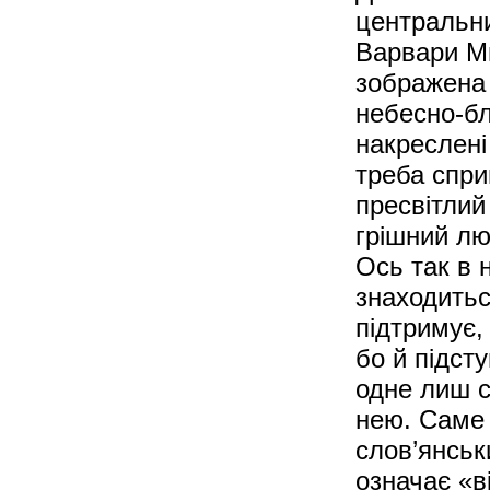
центральни
Варвари Ми
зображена 
небесно-бл
накреслені
треба спри
пресвітлий
грішний люд
Ось так в 
знаходитьс
підтримує,
бо й підст
одне лиш с
нею. Саме 
слов’янськ
означає «в