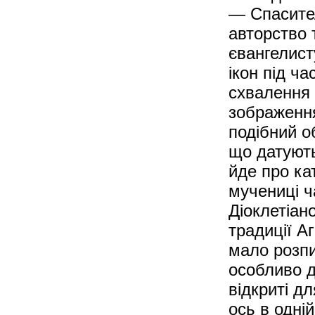
— Спасите
авторство 
євангелист
ікон під ч
схвалення 
зображення
подібний о
що датують
йде про ка
мучениці ч
Діоклетіан
традиції А
мало розпи
особливо д
відкриті д
ось в одній