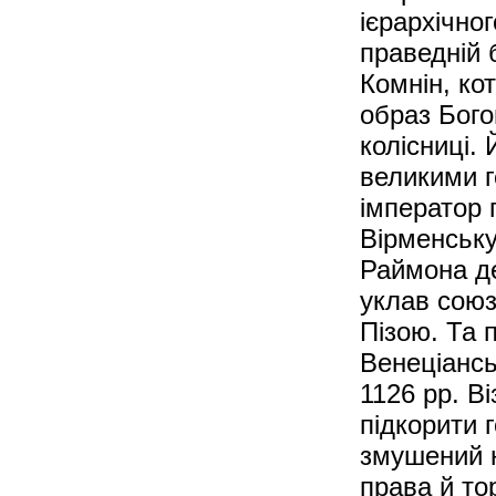
ієрархічно
праведній б
Комнін, ко
образ Бого
колісниці.
великими г
імператор 
Вірменську
Раймона де
уклав сою
Пізою. Та п
Венеціансь
1126 рр. В
підкорити г
змушений н
права й тор