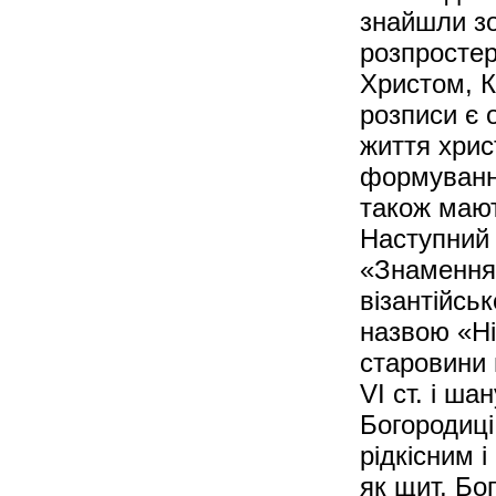
знайшли зо
розпросте
Христом, К
розписи є 
життя христ
формування
також мают
Наступний 
«Знамення»
візантійсь
назвою «Ні
старовини 
VI ст. і ш
Богородиці
рідкісним 
як щит, Бо