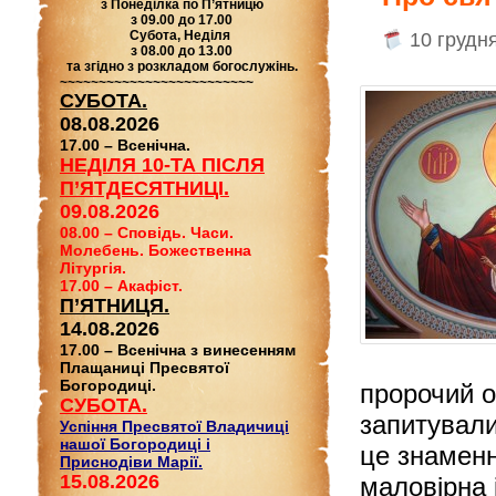
з Понеділка по П’ятницю
з 09.00 до 17.00
Субота, Неділя
10 грудн
з 08.00 до 13.00
та згідно з розкладом богослужінь.
~~~~~~~~~~~~~~~~~~~~~~~~~
СУБОТА.
08.08.2026
17.00 – Всенічна.
НЕДІЛЯ 10-ТА ПІСЛЯ
П’ЯТДЕСЯТНИЦІ.
09.08.2026
08.00 – Сповідь. Часи.
Молебень. Божественна
Літургія.
17.00 – Акафіст.
П’ЯТНИЦЯ.
14.08.2026
17.00 – Всенічна з винесенням
Плащаниці Пресвятої
Богородиці.
пророчий о
СУБОТА.
запитували
Успіння Пресвятої Владичиці
нашої Богородиці і
це знаменн
Приснодіви Марії.
15.08.2026
маловірна 