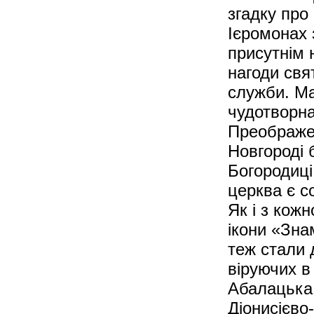
згадку про
Ієромонах 
присутнім н
нагоди свя
служби. Ма
чудотворна
Преображен
Новгороді 
Богородиці
церква є 
Як і з кожн
ікони «Зна
теж стали 
віруючих в
Абалацька
Діонисієво