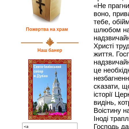
«Не прагни
воно, прив
тебе, обій
шлюбом нав
Пожертва на храм
надзвичайн
Христі труд
Наш банер
життя. Гос
надзвичайн
це необхід
незбагненн
сказати, щ
історії Це
видінь, ко
Воістину н
Іноді трап
Господь дає