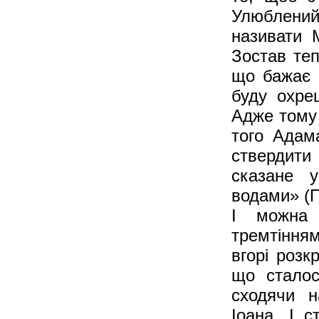
Улюблений»
називати 
Зостав те
що бажає 
буду охре
Адже тому 
того Адам
ствердити
сказане у
водами» (П
І можна
тремтінням
вгорі розк
що сталос
сходячи н
Іоана. І с