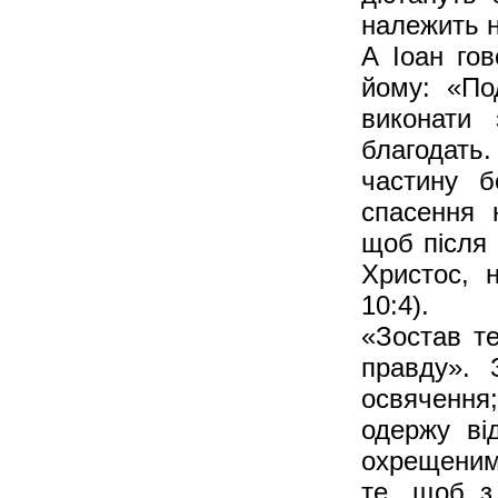
належить н
А Іоан го
йому: «По
виконати
благодат
частину 
спасення 
щоб після 
Христос, н
10:4).
«Зостав т
правду». 
освячення
одержу ві
охрещеним 
те, щоб з