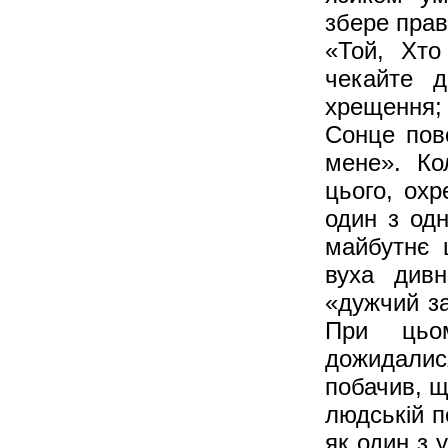
збере прав
«Той, Хто
чекайте д
хрещення; 
Сонце пов
мене». Ко
цього, ох
один з одн
майбутнє 
вуха дивн
«дужчий за
При цьо
дожидали
побачив, що
людській по
як один з 