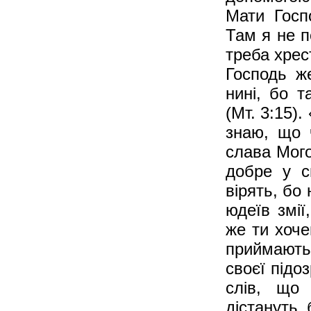
Мати Госп
Там я не п
треба хрес
Господь ж
нині, бо 
(Мт. 3:15)
знаю, що 
слава Мого
добре у с
вірять, бо
юдеїв змії
же ти хоче
приймають
своєї підоз
слів, що
дістануть 