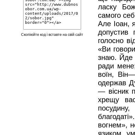
ласку Бож
самого себ
Але Іоан, 
допустив 
Скопіюйте код і вставте на свій сайт
голосно ві
«Ви говори
знаю. Йде 
ради мене;
воїн, Він
одержав Ду
— вісник 
хрещу ва
посудину,
благодаті
вогнем», 
язиком ум