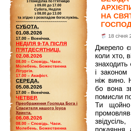
з Понеділка по П’ятницю
з 09.00 до 17.00
АРХІЄП
Субота, Неділя
з 08.00 до 13.00
НА СВЯ
та згідно з розкладом богослужінь.
~~~~~~~~~~~~~~~~~~~~~~~~~
ГОСПОД
СУБОТА.
01.08.2026
18 січня 
17.00 – Всенічна.
НЕДІЛЯ 9-ТА ПІСЛЯ
Джерело єв
П’ЯТДЕСЯТНИЦІ.
коли хто, 
02.08.2026
08.00 – Сповідь. Часи.
знаходить 
Молебень. Божественна
і законом 
Літургія.
17.00 – Акафіст.
ніж вино. 
СЕРЕДА.
05.08.2026
бо вона з
17.00 – Всенічна.
помисли п
ЧЕТВЕР.
Преображення Господа Бога і
Ти щойно 
Спасителя нашого Ісуса
промовляв
Христа.
06.08.2026
звідусіль
08.00 – Сповідь. Часи.
покаяння, 
Молебень. Божественна