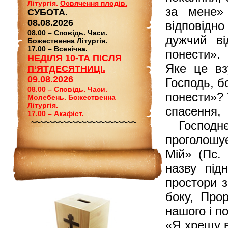
Літургія.
Освячення плодів.
за мене»
СУБОТА.
08.08.2026
відповідн
08.00 – Сповідь. Часи.
дужчий ві
Божественна Літургія.
17.00 – Всенічна.
понести».
НЕДІЛЯ 10-ТА ПІСЛЯ
Яке це вз
П’ЯТДЕСЯТНИЦІ.
09.08.2026
Господь, б
08.00 – Сповідь. Часи.
понести»? 
Молебень. Божественна
Літургія.
спасення
17.00 – Акафіст.
~~~~~~~~~~~~~~~~~~~~~~~
Господнє
проголошу
Мій» (Пс. 
назву під
простори з
боку, Про
нашого і по
«Я хрещу в