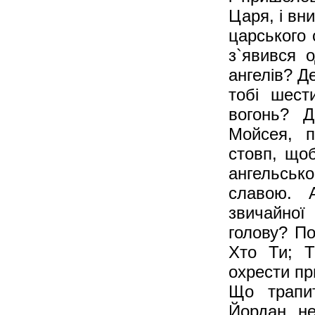
Царя, і вн
царського
з`явився 
ангелів? Д
тобі шес
вогонь? 
Мойсея, п
стовп, щоб
ангельськ
славою. 
звичайно
голову? По
Хто Ти; Т
охрести пр
Що трапи
Йордан не