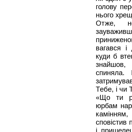
голову пер
нього хрещ
Отже, н
зауваживш
приниженом
вагався і
куди б вте
знайшов, 
спиняла. 
затримува
Тебе, і чи
«Що ти р
юрбам нар
камінням,
сповістив 
і пришеле