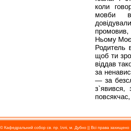
коли гово
мовби в
довідували
промовив,
Ньому Моє 
Родитель 
щоб ти зро
віддав так
за ненавис
— за безс
з`явився,
повсякчас, 
© Кафедральний собор св. пр. Іллі, м. Дубно || Вci права захищено