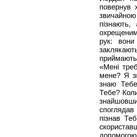
повернув 
звичайною
пізнають,
охрещеним
рук: вони
заклякають
приймають
«Мені треб
мене? Я з
знаю Тебе
Тебе? Коли
знайшовши
споглядав
пізнав Те
скориставш
допомогою,