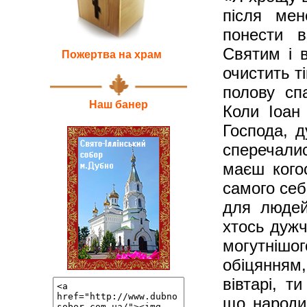
після мен
понести в
Святим і в
Пожертва на храм
очистить т
полову сп
Наш банер
Коли Іоан
Господа, д
сперечали
маєш кого
самого себ
для людей
хтось дуж
могутнішо
обіцянням
вівтарі, т
що народи