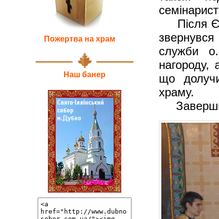
семінарис
Після Єва
звернувся
Пожертва на храм
служби о.
нагороду, 
Наш банер
що долучи
храму.
Завершило