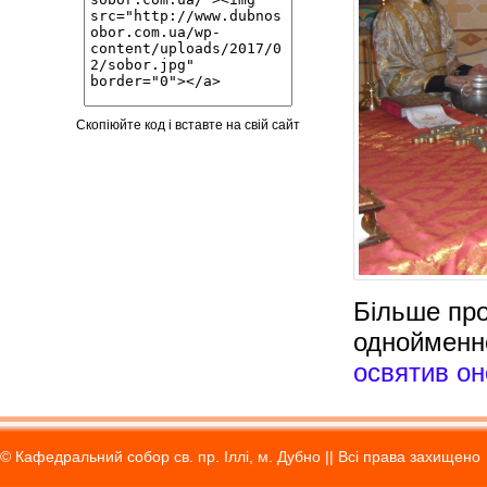
Скопіюйте код і вставте на свій сайт
Більше про
однойменн
освятив он
© Кафедральний собор св. пр. Іллі, м. Дубно || Вci права захищено