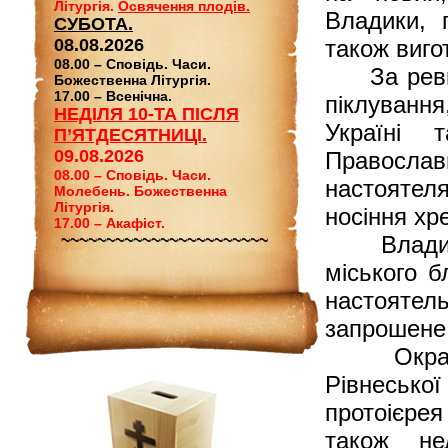
Літургія.
Освячення плодів.
Владики, 
СУБОТА.
08.08.2026
також виго
08.00 – Сповідь. Часи.
За ревне 
Божественна Літургія.
17.00 – Всенічна.
піклуванн
НЕДІЛЯ 10-ТА ПІСЛЯ
Україні 
П’ЯТДЕСЯТНИЦІ.
09.08.2026
Православн
08.00 – Сповідь. Часи.
настоятеля
Молебень. Божественна
Літургія.
носіння хр
17.00 – Акафіст.
~~~~~~~~~~~~~~~~~~~~~~~
Владиці с
міського б
настояте
запрошене
Окрасою 
Рівнесько
протоієре
також не