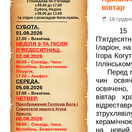
з Понеділка по П’ятницю
з 09.00 до 17.00
вівтар
Субота, Неділя
з 08.00 до 13.00
та згідно з розкладом богослужінь.
18 грудн
~~~~~~~~~~~~~~~~~~~~~~~~~
СУБОТА.
15 грудн
01.08.2026
П’ятдесятн
17.00 – Всенічна.
НЕДІЛЯ 9-ТА ПІСЛЯ
Іларіон, н
П’ЯТДЕСЯТНИЦІ.
Ігора Когу
02.08.2026
08.00 – Сповідь. Часи.
Іллінськом
Молебень. Божественна
Перед поч
Літургія.
17.00 – Акафіст.
чин освяч
СЕРЕДА.
05.08.2026
освячено,
17.00 – Всенічна.
вівтар х
ЧЕТВЕР.
відреста
Преображення Господа Бога і
Спасителя нашого Ісуса
зтрухлявіл
Христа.
06.08.2026
керамічною
08.00 – Сповідь. Часи.
на новий
Молебень. Божественна