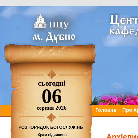
сьогодні
06
серпня 2026
Головна
Про Х
РОЗПОРЯДОК БОГОСЛУЖІНЬ
Архієпи
Храм відчинено