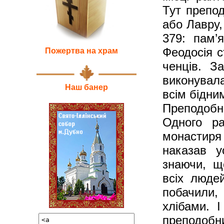
Тут препод
або Лавру,
379: пам’
Феодосія с
Пожертва на храм
ченців. З
виконувал
Наш банер
всім бідни
Преподобн
Одного ра
монастиря
наказав у
знаючи, щ
всіх люде
побачили,
хлібами. 
преподобни