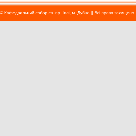
© Кафедральний собор св. пр. Іллі, м. Дубно || Вci права захищено