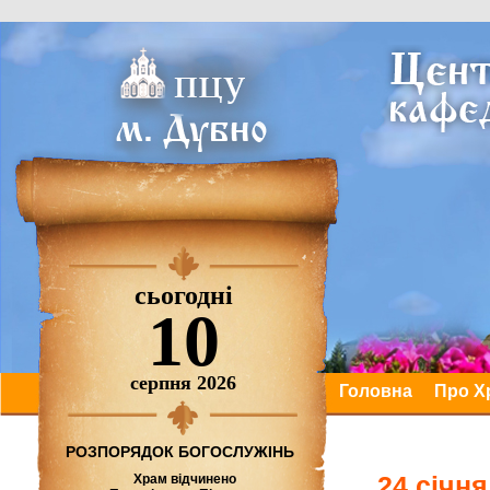
сьогодні
10
серпня 2026
Головна
Про Х
РОЗПОРЯДОК БОГОСЛУЖІНЬ
24 січн
Храм відчинено