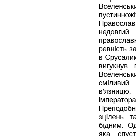
Вселенськ
пустиннож
Православ
недовгий
православ
ревність з
в Єрусалим
вигукнув 
Вселенськи
сміливий
в’язницю,
імператора
Преподобн
зцілень т
бідним. О
яка спус