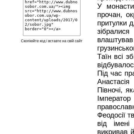
У монасти
прочан, ок
притулки д
зібралис
влаштував 
Скопіюйте код і вставте на свій сайт
грузинськ
Таїн всі з
відбувало
Під час пр
Анастасія
Півночі, я
Імператор
православ
Феодосії т
від імені
викривав й