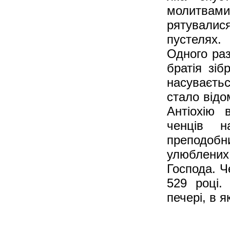
молитвам
рятувалися
пустелях.
Одного раз
братія зіб
насуваєть
стало відо
Антіохію 
ченців 
преподоб
улюблених 
Господа. Че
529 році.
печері, в я