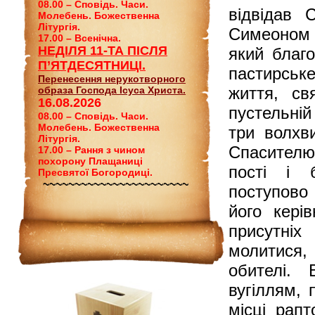
08.00 – Сповідь. Часи.
відвідав 
Молебень. Божественна
Літургія.
Симеоном 
17.00 – Всенічна.
НЕДІЛЯ 11-ТА ПІСЛЯ
який благ
П’ЯТДЕСЯТНИЦІ.
пастирськ
Перенесення нерукотворного
життя, св
образа Господа Ісуса Христа.
16.08.2026
пустельній
08.00 – Сповідь. Часи.
Молебень. Божественна
три волхв
Літургія.
Спасителю 
17.00 – Рання з чином
похорону Плащаниці
пості і 
Пресвятої Богородиці.
~~~~~~~~~~~~~~~~~~~~~~~
поступово 
його кері
присутні
молитися
обителі.
вугіллям, 
місці рапт