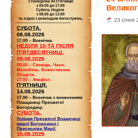
з Понеділка по П’ятницю
з 09.00 до 17.00
Великог
Субота, Неділя
з 08.00 до 13.00
та згідно з розкладом богослужінь.
23 січня 
~~~~~~~~~~~~~~~~~~~~~~~~~
СУБОТА.
08.08.2026
17.00 – Всенічна.
НЕДІЛЯ 10-ТА ПІСЛЯ
П’ЯТДЕСЯТНИЦІ.
09.08.2026
08.00 – Сповідь. Часи.
Молебень. Божественна
Літургія.
17.00 – Акафіст.
П’ЯТНИЦЯ.
14.08.2026
17.00 – Всенічна з винесенням
Плащаниці Пресвятої
Богородиці.
СУБОТА.
Успіння Пресвятої Владичиці
нашої Богородиці і
Приснодіви Марії.
15.08.2026