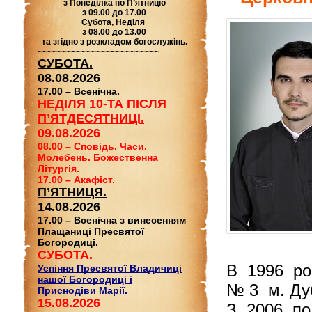
з Понеділка по П’ятницю
з 09.00 до 17.00
Субота, Неділя
з 08.00 до 13.00
та згідно з розкладом богослужінь.
~~~~~~~~~~~~~~~~~~~~~~~~~
СУБОТА.
08.08.2026
17.00 – Всенічна.
НЕДІЛЯ 10-ТА ПІСЛЯ
П’ЯТДЕСЯТНИЦІ.
09.08.2026
08.00 – Сповідь. Часи.
Молебень. Божественна
Літургія.
17.00 – Акафіст.
П’ЯТНИЦЯ.
14.08.2026
17.00 – Всенічна з винесенням
Плащаниці Пресвятої
Богородиці.
СУБОТА.
В 1996 роц
Успіння Пресвятої Владичиці
нашої Богородиці і
№ 3 м. Дуб
Приснодіви Марії.
15.08.2026
З 2006 по