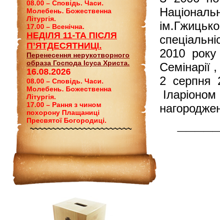
08.00 – Сповідь. Часи.
Національ
Молебень. Божественна
Літургія.
ім.Гжицько
17.00 – Всенічна.
НЕДІЛЯ 11-ТА ПІСЛЯ
спеціальні
П’ЯТДЕСЯТНИЦІ.
2010 року 
Перенесення нерукотворного
образа Господа Ісуса Христа.
Семінарії ,
16.08.2026
2 серпня 
08.00 – Сповідь. Часи.
Молебень. Божественна
Іларіоном 
Літургія.
17.00 – Рання з чином
нагородже
похорону Плащаниці
______
Пресвятої Богородиці.
~~~~~~~~~~~~~~~~~~~~~~~