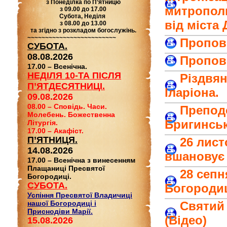
з Понеділка по П’ятницю
митрополи
з 09.00 до 17.00
Субота, Неділя
від міста 
з 08.00 до 13.00
та згідно з розкладом богослужінь.
~~~~~~~~~~~~~~~~~~~~~~~~~
Пропові
СУБОТА.
08.08.2026
Пропові
17.00 – Всенічна.
НЕДІЛЯ 10-ТА ПІСЛЯ
Різдвян
П’ЯТДЕСЯТНИЦІ.
Іларіона.
09.08.2026
08.00 – Сповідь. Часи.
Преподо
Молебень. Божественна
Бригинськ
Літургія.
17.00 – Акафіст.
П’ЯТНИЦЯ.
26 лис
14.08.2026
вшановує 
17.00 – Всенічна з винесенням
Плащаниці Пресвятої
28 сепн
Богородиці.
СУБОТА.
Богородиц
Успіння Пресвятої Владичиці
нашої Богородиці і
Святий 
Приснодіви Марії.
(Відео)
15.08.2026