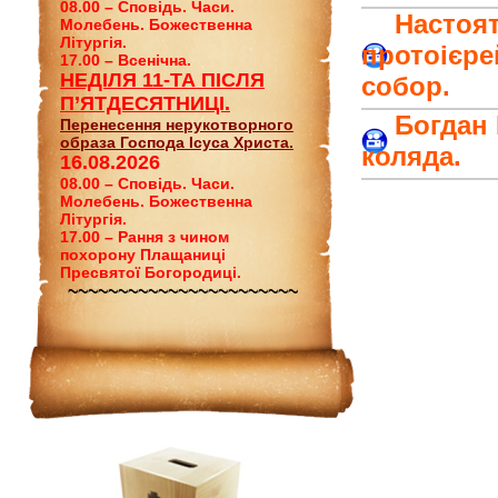
08.00 – Сповідь. Часи.
Настоят
Молебень. Божественна
Літургія.
протоієре
17.00 – Всенічна.
НЕДІЛЯ 11-ТА ПІСЛЯ
собор.
П’ЯТДЕСЯТНИЦІ.
Богдан 
Перенесення нерукотворного
образа Господа Ісуса Христа.
коляда.
16.08.2026
08.00 – Сповідь. Часи.
Молебень. Божественна
Літургія.
17.00 – Рання з чином
похорону Плащаниці
Пресвятої Богородиці.
~~~~~~~~~~~~~~~~~~~~~~~