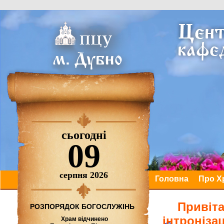
сьогодні
09
серпня 2026
Головна
Про Х
Привіта
РОЗПОРЯДОК БОГОСЛУЖІНЬ
інтроніза
Храм відчинено