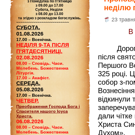
з Понеділка по П’ятницю
з 09.00 до 17.00
неділю 
Субота, Неділя
з 08.00 до 13.00
та згідно з розкладом богослужінь.
23 травн
~~~~~~~~~~~~~~~~~~~~~~~~~
СУБОТА.
В
01.08.2026
17.00 – Всенічна.
НЕДІЛЯ 9-ТА ПІСЛЯ
Дорогі бр
П’ЯТДЕСЯТНИЦІ.
після свят
02.08.2026
08.00 – Сповідь. Часи.
Першого Вс
Молебень. Божественна
325 році. 
Літургія.
17.00 – Акафіст.
собор з-по
СЕРЕДА.
05.08.2026
Вознесіння
17.00 – Всенічна.
відкинули 
ЧЕТВЕР.
заперечува
Преображення Господа Бога і
Спасителя нашого Ісуса
дали чітке
Христа.
06.08.2026
Христа Син
08.00 – Сповідь. Часи.
Духом».
Молебень. Божественна