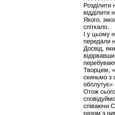
Розділити 
відділити 
Якого, змо
спіткало.
І у цьому 
передали н
Досвід, як
відірвавши
перебуваю
Творцем, «
скиньмо з с
обплутує» 
Отож сього
сповідуймо
співаючи С
разом з ни