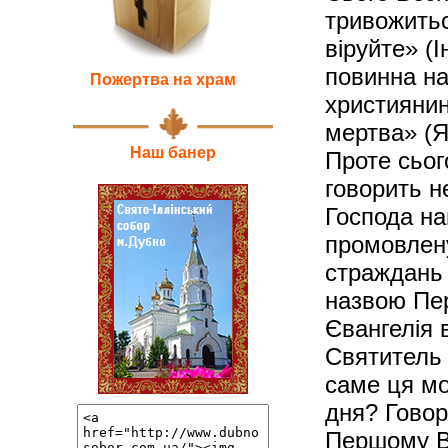
тривожитьс
віруйте» (І
повинна на
Пожертва на храм
християнин
мертва» (Як
Наш банер
Проте сьог
говорить н
Господа на
промовлену
страждань 
назвою Пер
Євангелія в
Святитель
саме ця мо
дня? Говор
Першому Вс