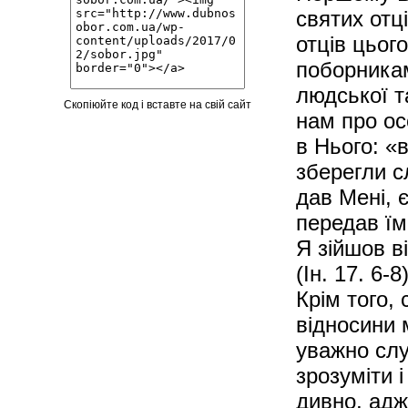
святих отц
отців цьог
поборникам
людської т
Скопіюйте код і вставте на свій сайт
нам про ос
в Нього: «в
зберегли с
дав Мені, є
передав їм
Я зійшов в
(Ін. 17. 6-8)
Крім того,
відносини 
уважно слу
зрозуміти і
дивно, адж