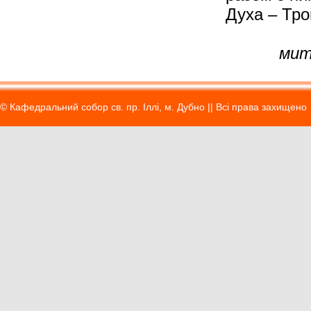
Духа – Тро
мит
© Кафедральний собор св. пр. Іллі, м. Дубно || Вci права захищено