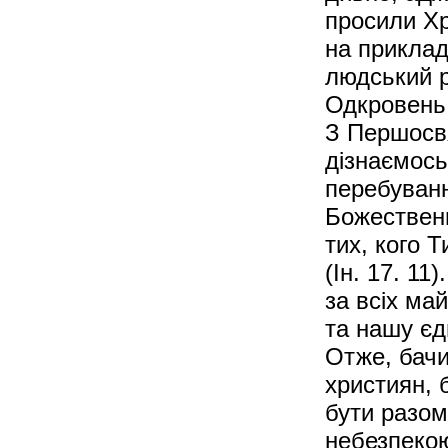
просили Хри
на приклад
людський р
Одкровень
З Першосв
дізнаємось
перебуванн
Божественн
тих, кого 
(Ін. 17. 11
за всіх май
та нашу єд
Отже, бачи
християн, 
бути разом
небезпекою