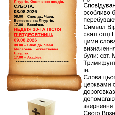
Літургія.
Освячення плодів.
Сповідуван
СУБОТА.
08.08.2026
особливо б
08.00 – Сповідь. Часи.
перебуваюч
Божественна Літургія.
17.00 – Всенічна.
Символ Вір
НЕДІЛЯ 10-ТА ПІСЛЯ
святі отці
П’ЯТДЕСЯТНИЦІ.
09.08.2026
цими слов
08.00 – Сповідь. Часи.
визначення
Молебень. Божественна
Літургія.
були: свт.
17.00 – Акафіст.
~~~~~~~~~~~~~~~~~~~~~~~
Тримифунтс
ін.
Слова цьог
церквами с
дороговказ
допомагаю
звернення 
Свого Возн